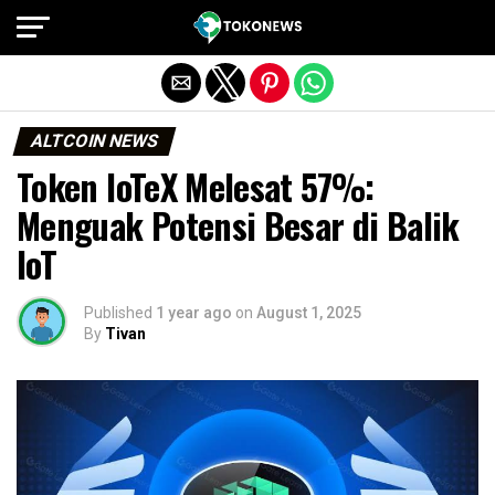
Exit mobile version
ALTCOIN NEWS
Token IoTeX Melesat 57%:
Menguak Potensi Besar di Balik
IoT
Published
1 year ago
on
August 1, 2025
By
Tivan