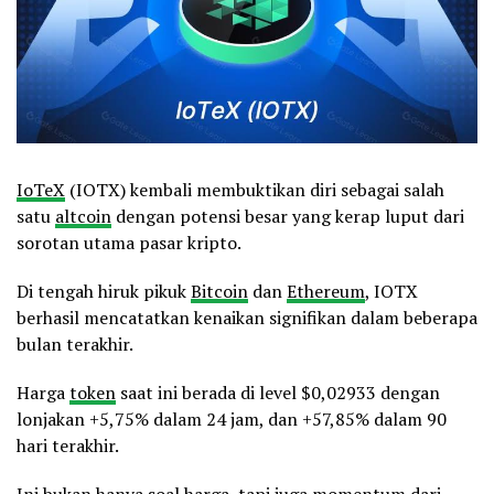
IoTeX
(IOTX) kembali membuktikan diri sebagai salah
satu
altcoin
dengan potensi besar yang kerap luput dari
sorotan utama pasar kripto.
Di tengah hiruk pikuk
Bitcoin
dan
Ethereum
, IOTX
berhasil mencatatkan kenaikan signifikan dalam beberapa
bulan terakhir.
Harga
token
saat ini berada di level $0,02933 dengan
lonjakan +5,75% dalam 24 jam, dan +57,85% dalam 90
hari terakhir.
Ini bukan hanya soal harga, tapi juga momentum dari