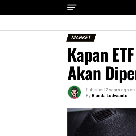
MARKET
Kapan ETF
Akan Dip
Published
2 years ago
on
By
Bianda Ludwianto