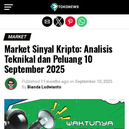
Exit mobile version
MARKET
Market Sinyal Kripto: Analisis
Teknikal dan Peluang 10
September 2025
Published
11 months ago
on
September 10, 2025
By
Bianda Ludwianto