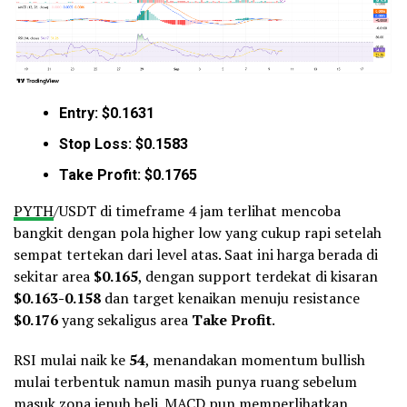
Entry: $0.1631
Stop Loss: $0.1583
Take Profit: $0.1765
PYTH
/USDT di timeframe 4 jam terlihat mencoba
bangkit dengan pola higher low yang cukup rapi setelah
sempat tertekan dari level atas. Saat ini harga berada di
sekitar area
$0.165
, dengan support terdekat di kisaran
$0.163-0.158
dan target kenaikan menuju resistance
$0.176
yang sekaligus area
Take Profit
.
RSI mulai naik ke
54
, menandakan momentum bullish
mulai terbentuk namun masih punya ruang sebelum
masuk zona jenuh beli. MACD pun memperlihatkan