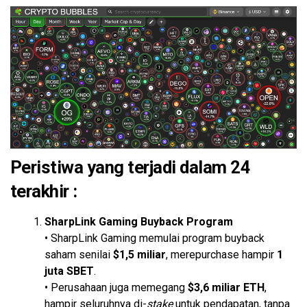
Peristiwa yang terjadi dalam 24
terakhir :
SharpLink Gaming Buyback Program
• SharpLink Gaming memulai program buyback
saham senilai
$1,5 miliar
, merepurchase hampir
1
juta SBET
.
• Perusahaan juga memegang
$3,6 miliar ETH
,
hampir seluruhnya di-
stake
untuk pendapatan, tanpa