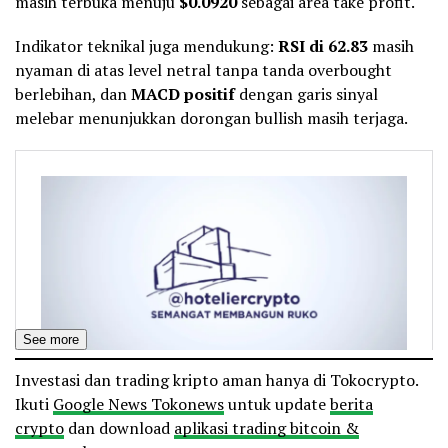
masih terbuka menuju
$0.0920
sebagai area take profit.
Indikator teknikal juga mendukung:
RSI di 62.83
masih
nyaman di atas level netral tanpa tanda overbought
berlebihan, dan
MACD positif
dengan garis sinyal
melebar menunjukkan dorongan bullish masih terjaga.
See more
Investasi dan trading kripto aman hanya di Tokocrypto.
Ikuti
Google News Tokonews
untuk update
berita
crypto
dan download
aplikasi trading bitcoin &