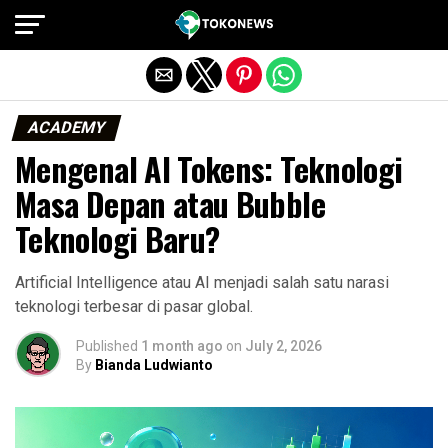
Exit mobile version
ACADEMY
Mengenal AI Tokens: Teknologi
Masa Depan atau Bubble
Teknologi Baru?
Artificial Intelligence atau AI menjadi salah satu narasi
teknologi terbesar di pasar global.
Published
1 month ago
on
July 2, 2026
By
Bianda Ludwianto