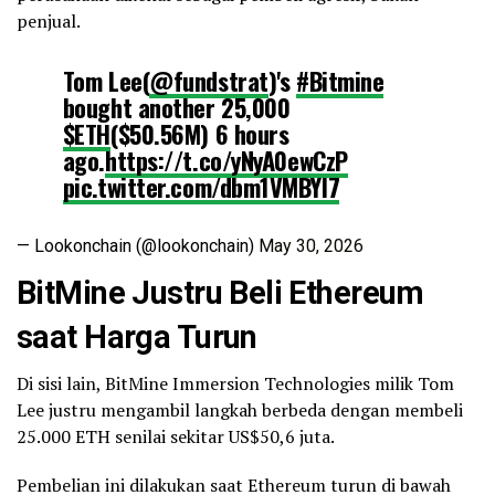
penjual.
Tom Lee(
@fundstrat
)'s
#Bitmine
bought another 25,000
$ETH
($50.56M) 6 hours
ago.
https://t.co/yNyA0ewCzP
pic.twitter.com/dbm1VMBYI7
— Lookonchain (@lookonchain)
May 30, 2026
BitMine Justru Beli
Ethereum
saat Harga Turun
Di sisi lain, BitMine Immersion Technologies milik Tom
Lee justru mengambil langkah berbeda dengan membeli
25.000 ETH senilai sekitar US$50,6 juta.
Pembelian ini dilakukan saat Ethereum turun di bawah