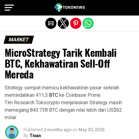
Exit mobile version
MARKET
MicroStrategy Tarik Kembali
BTC, Kekhawatiran Sell-Off
Mereda
Strategy sempat memicu kekhawatiran pasar setelah
memindahkan 411,5
BTC
ke Coinbase Prime.
Tim Research Tokocrypto menjelaskan Strategy masih
memegang 843.738 BTC dengan nilai lebih dari US$62
miliar.
Published
2 months ago
on
May 30, 2026
By
Tivan