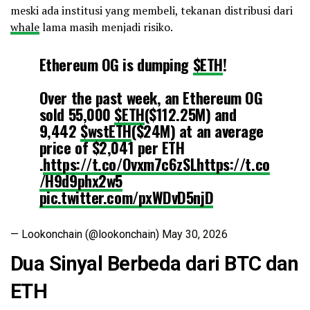
meski ada institusi yang membeli, tekanan distribusi dari
whale
lama masih menjadi risiko.
Ethereum OG is dumping
$ETH
!
Over the past week, an Ethereum OG
sold 55,000
$ETH
($112.25M) and
9,442
$wstETH
($24M) at an average
price of $2,041 per ETH
.
https://t.co/Ovxm7c6zSL
https://t.co
/H9d9phx2w5
pic.twitter.com/pxWDvD5njD
— Lookonchain (@lookonchain)
May 30, 2026
Dua Sinyal Berbeda dari BTC dan
ETH