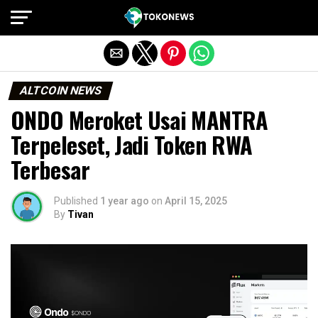
Exit mobile version
ALTCOIN NEWS
ONDO Meroket Usai MANTRA
Terpeleset, Jadi Token RWA
Terbesar
Published
1 year ago
on
April 15, 2025
By
Tivan