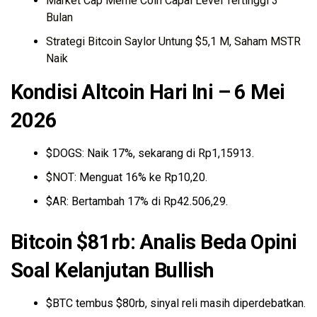
Market Cap Meme Coin Capai Level Tertinggi 3
Bulan
Strategi Bitcoin Saylor Untung $5,1 M, Saham MSTR
Naik
Kondisi Altcoin Hari Ini – 6 Mei
2026
$DOGS: Naik 17%, sekarang di Rp1,15913.
$NOT
: Menguat 16% ke Rp10,20.
$AR: Bertambah 17% di Rp42.506,29.
Bitcoin
$81rb: Analis Beda Opini
Soal Kelanjutan Bullish
$BTC tembus $80rb, sinyal reli masih diperdebatkan.