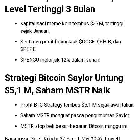
dapetin cashback makin banyak juga!
Level Tertinggi 3 Bulan
langsung ikutan sekarang dan
jangan…
pic.twitter.com/ZGCwnEQxX2
Kapitalisasi meme koin tembus $37M, tertinggi
sejak Januari.
— Tokocrypto (@Tokocrypto)
April 21, 2026
Sentimen positif dongkrak
$DOGE
, $SHIB, dan
$
PEPE
.
$PENGU
melonjak 12% dalam sehari.
Strategi Bitcoin Saylor Untung
$5,1 M, Saham MSTR Naik
Profit BTC Strategy tembus $5,1 M sejak awal tahun.
Saham MSTR menguat pasca pengumuman Saylor.
MSTR stop beli besar-besaran Bitcoin minggu ini.
Baca juga:
Riset Kripto 27 Apr-1 Mei 2026: Powell