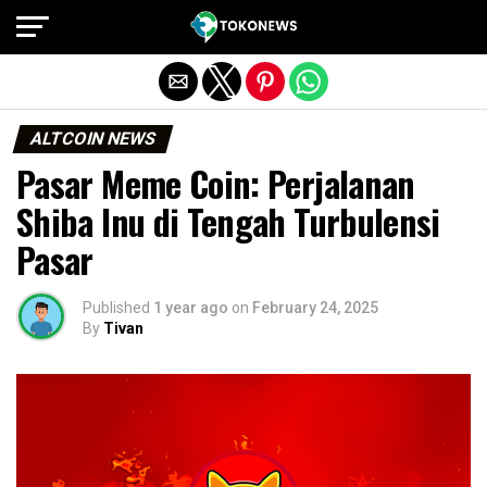
Exit mobile version
ALTCOIN NEWS
Pasar Meme Coin: Perjalanan
Shiba Inu di Tengah Turbulensi
Pasar
Published
1 year ago
on
February 24, 2025
By
Tivan