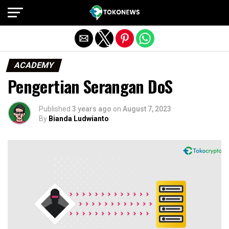
Exit mobile version
ACADEMY
Pengertian Serangan DoS
Published
3 years ago
on
August 7, 2023
By
Bianda Ludwianto