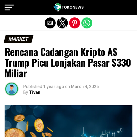
Exit mobile version
MARKET
Rencana Cadangan Kripto AS
Trump Picu Lonjakan Pasar $330
Miliar
Published
1 year ago
on
March 4, 2025
By
Tivan