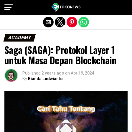
Exit mobile version
ACADEMY
Saga (SAGA): Protokol Layer 1
untuk Masa Depan Blockchain
Published
2 years ago
on
April 9, 2024
By
Bianda Ludwianto