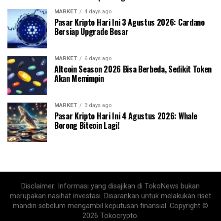
MARKET
4 days ago
Pasar Kripto Hari Ini 3 Agustus 2026: Cardano
Bersiap Upgrade Besar
MARKET
6 days ago
Altcoin Season 2026 Bisa Berbeda, Sedikit Token
Akan Memimpin
MARKET
3 days ago
Pasar Kripto Hari Ini 4 Agustus 2026: Whale
Borong Bitcoin Lagi!
Disclaimer: Informasi yang disajikan di TokoNews bukan
merupakan nasihat investasi. Disarankan untuk melakukan riset
mandiri sebelum mengambil keputusan finansial. Copyright ©
2026 Tokocrypto.