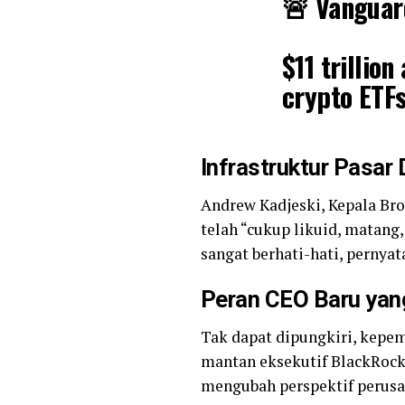
🚨 Vanguard
$11 trillio
crypto ETFs
Billions in
Infrastruktur Pasar
about to ge
Andrew Kadjeski, Kepala Br
#Ripple
#In
telah “cukup likuid, matang
sangat berhati-hati, pernya
— Arthur (@XrpArthur)
December
Peran CEO Baru yan
Tak dapat dipungkiri, kepe
mantan eksekutif BlackRock
mengubah perspektif perusah