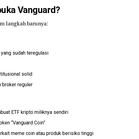
buka Vanguard?
am langkah barunya:
 yang sudah teregulasi
itusional solid
 broker reguler
uat ETF kripto miliknya sendiri
token
“Vanguard
Coin
”
kait meme coin atau produk berisiko tinggi