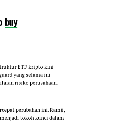
to
buy
nts are
#Vanguard
ruktur ETF kripto kini
XkoA2bc3Rg
guard yang selama ini
laian risiko perusahaan.
cepat perubahan ini. Ramji,
 menjadi tokoh kunci dalam