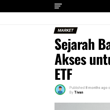
MARKET
Sejarah B
Akses unt
ETF
Published
8 months ago
By
Tivan