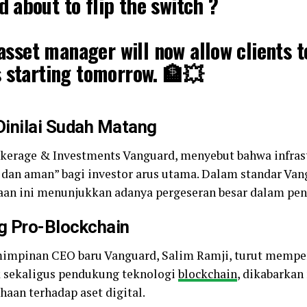
 about to flip the switch ?
n asset manager will now allow clients 
 starting tomorrow. 🏦💥
 retirement funds, pensions & endowme
 Dinilai Sudah Matang
t crypto exposure.
#XRP
#CryptoETFs
okerage & Investments Vanguard, menyebut bahwa infrast
stitutionalAdoption
pic.twitter.com/
, dan aman” bagi investor arus utama. Dalam standar Van
taan ini menunjukkan adanya pergeseran besar dalam peni
 2, 2025
g Pro-Blockchain
mimpinan CEO baru Vanguard, Salim Ramji, turut memper
 sekaligus pendukung teknologi
blockchain
, dikabarkan
aan terhadap aset digital.