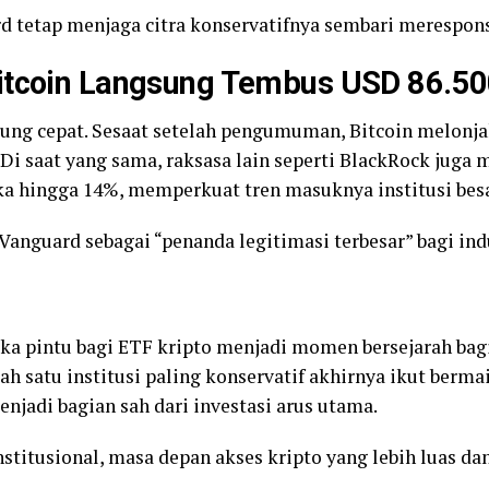
ard tetap menjaga citra konservatifnya sembari meresp
itcoin Langsung Tembus USD 86.5
sung cepat. Sesaat setelah pengumuman, Bitcoin melonj
r. Di saat yang sama, raksasa lain seperti BlackRock jug
a hingga 14%, memperkuat tren masuknya institusi besar
Vanguard sebagai “penanda legitimasi terbesar” bagi indu
 pintu bagi ETF kripto menjadi momen bersejarah bagi 
salah satu institusi paling konservatif akhirnya ikut berm
menjadi bagian sah dari investasi arus utama.
titusional, masa depan akses kripto yang lebih luas d