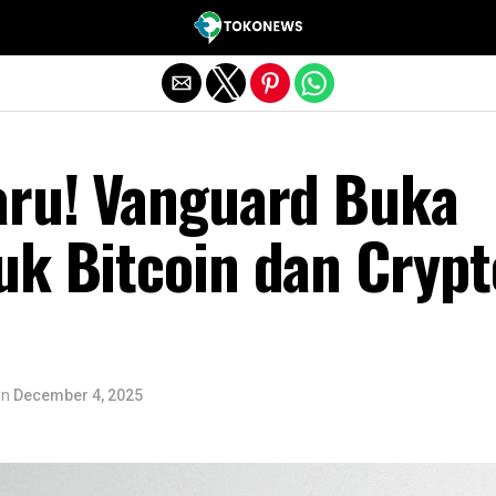
Exit mobile version
aru! Vanguard Buka
uk Bitcoin dan Crypt
on
December 4, 2025