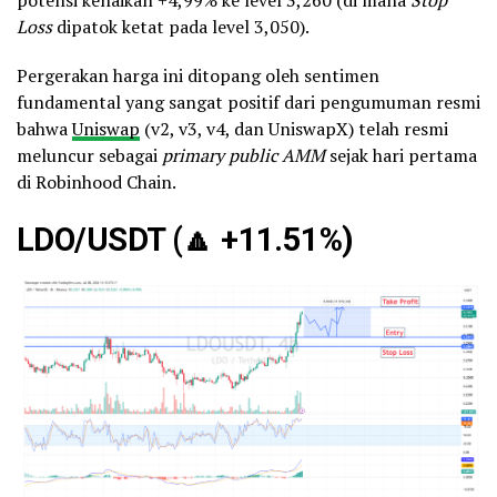
potensi kenaikan +4,99% ke level 3,260 (di mana
Stop
Loss
dipatok ketat pada level 3,050).
Pergerakan harga ini ditopang oleh sentimen
fundamental yang sangat positif dari pengumuman resmi
bahwa
Uniswap
(v2, v3, v4, dan UniswapX) telah resmi
meluncur sebagai
primary public AMM
sejak hari pertama
di Robinhood Chain.
LDO/USDT (
🔼
+11.51%)