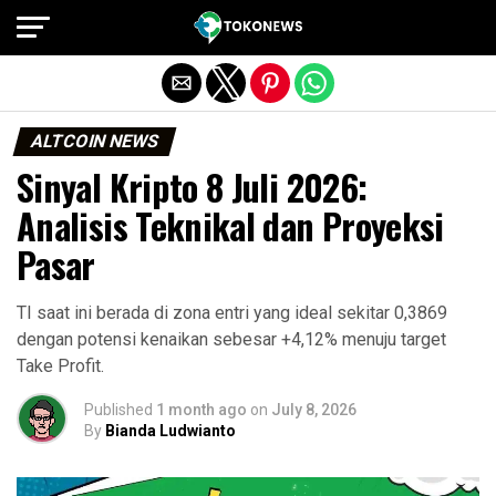
Exit mobile version
ALTCOIN NEWS
Sinyal Kripto 8 Juli 2026:
Analisis Teknikal dan Proyeksi
Pasar
TI saat ini berada di zona entri yang ideal sekitar 0,3869
dengan potensi kenaikan sebesar +4,12% menuju target
Take Profit.
Published
1 month ago
on
July 8, 2026
By
Bianda Ludwianto