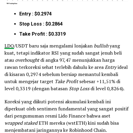
Entry : $0.2974
Stop Loss : $0.2864
Take Profit : $0.3319
LDO
/USDT baru saja mengalami lonjakan
bullish
yang
kuat, tetapi indikator RSI yang sudah sangat jenuh beli
atau
overbought
di angka 97,47 menunjukkan harga
rawan terkoreksi sehat terlebih dahulu ke area
Entry
ideal
di kisaran 0,2974 sebelum bersiap memantul kembali
untuk mengejar target
Take Profit
sebesar +11,51% di
level 0,3319 (dengan batasan
Stop Loss
di level 0,8264).
Koreksi yang diikuti potensi akumulasi kembali ini
diperkuat oleh sentimen fundamental yang sangat positif
dari pengumuman resmi Lido Finance bahwa aset
wrapped staked
ETH mereka (wstETH) kini sudah bisa
menjembatani jaringannya ke Robinhood Chain.