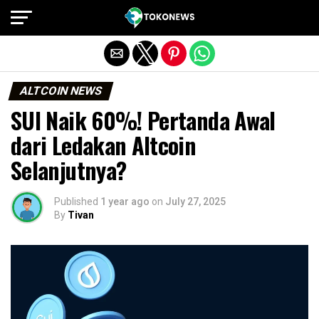
Exit mobile version
ALTCOIN NEWS
SUI Naik 60%! Pertanda Awal
dari Ledakan Altcoin
Selanjutnya?
Published
1 year ago
on
July 27, 2025
By
Tivan