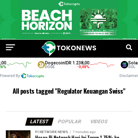
00
Dogecoin
IDR 1.238,00
Solan
6
%
DOGE
-0,48
%
SOL
Powered By
Disclaimer
All posts tagged "Regulator Keuangan Swiss"
LATEST
POPULAR
VIDEOS
PI NETWORK NEWS
7 minutes ago
Harga Pi Network Hari Ini Turun 1,75% ke