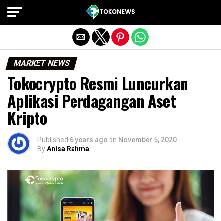
Exit mobile version
MARKET NEWS
Tokocrypto Resmi Luncurkan
Aplikasi Perdagangan Aset
Kripto
Published
6 years ago
on
November 5, 2020
By
Anisa Rahma