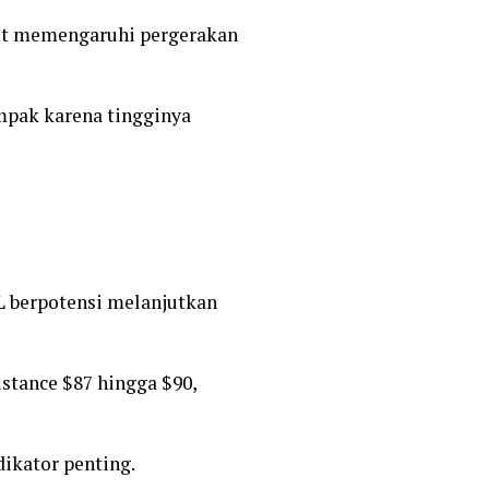
rut memengaruhi pergerakan
ampak karena tingginya
OL berpotensi melanjutkan
stance $87 hingga $90,
ikator penting.