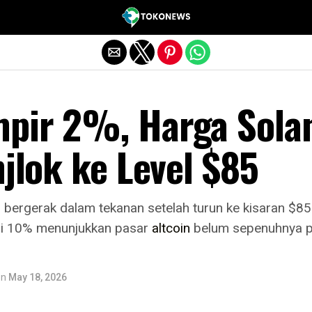
Exit mobile version
pir 2%, Harga Sola
njlok ke Level $85
h bergerak dalam tekanan setelah turun ke kisaran $85
ari 10% menunjukkan pasar
altcoin
belum sepenuhnya pul
on
May 18, 2026