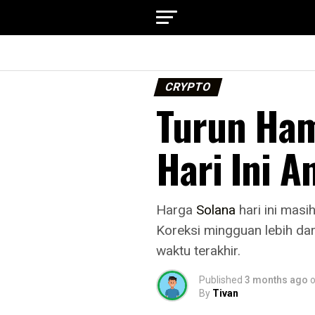
CRYPTO
Turun Ham
Hari Ini A
Harga
Solana
hari ini masi
Koreksi mingguan lebih d
waktu terakhir.
Published
3 months ago
By
Tivan