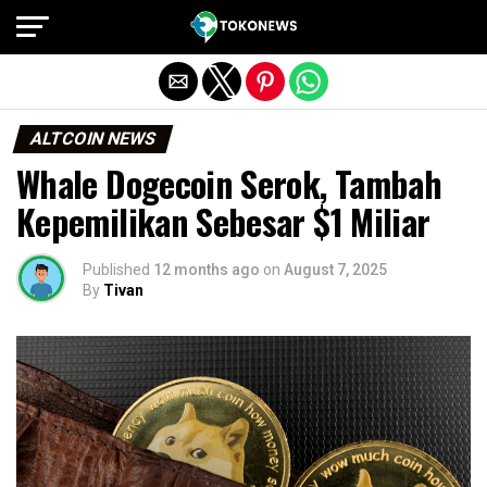
Exit mobile version
ALTCOIN NEWS
Whale Dogecoin Serok, Tambah
Kepemilikan Sebesar $1 Miliar
Published
12 months ago
on
August 7, 2025
By
Tivan