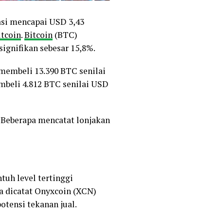
asi mencapai USD 3,43
ltcoin
.
Bitcoin
(BTC)
ignifikan sebesar 15,8%.
 membeli 13.390 BTC senilai
embeli 4.812 BTC senilai USD
. Beberapa mencatat lonjakan
uh level tertinggi
ga dicatat Onyxcoin (XCN)
tensi tekanan jual.