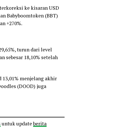
terkoreksi ke kisaran USD
, dan Babyboomtoken (BBT)
an +270%.
,65%, turun dari level
n sebesar 18,10% setelah
 13,01% menjelang akhir
 Doodles (DOOD) juga
s
untuk update
berita