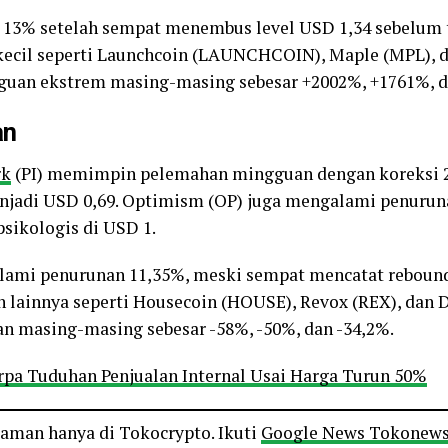
 13% setelah sempat menembus level USD 1,34 sebelum 
in kecil seperti Launchcoin (LAUNCHCOIN), Maple (MPL)
guan ekstrem masing-masing sebesar +2002%, +1761%, d
an
rk
(PI) memimpin pelemahan mingguan dengan koreksi 29
enjadi USD 0,69. Optimism (OP) juga mengalami penuruna
sikologis di USD 1.
lami penurunan 11,35%, meski sempat mencatat rebound
in lainnya seperti Housecoin (HOUSE), Revox (REX), dan
 masing-masing sebesar -58%, -50%, dan -34,2%.
rpa Tuduhan Penjualan Internal Usai Harga Turun 50%
o aman hanya di Tokocrypto. Ikuti
Google News Tokonew