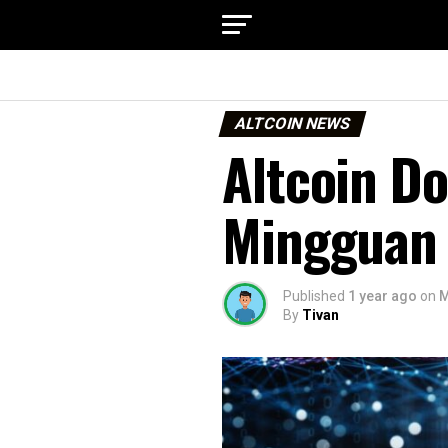
ALTCOIN NEWS
Altcoin D
Mingguan K
Published
1 year ago
on
M
By
Tivan