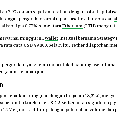
kan 2,5% dalam sepekan terakhir dengan total kapitalis
i di tengah pergerakan variatif pada aset-aset utama dan
a
naikan tipis 0,73%, sementara
Ethereum
(ETH) menguat s
 mewarnai minggu ini.
Wallet
institusi bernama Strategy
a rata-rata USD 99.800. Selain itu, Tether dilaporkan m
tat pergerakan yang lebih mencolok dibanding aset utama
ngalami tekanan jual.
n
 kenaikan mingguan dengan lonjakan 18,32%, menyent
sebelum terkoreksi ke USD 2,86. Kenaikan signifikan ju
a 15 Mei, meski ditutup dengan pelemahan volume dan po