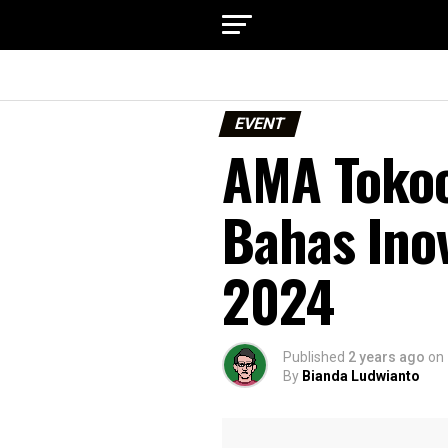
EVENT
AMA Tokoc
Bahas Ino
2024
Published
2 years ago
on
By
Bianda Ludwianto