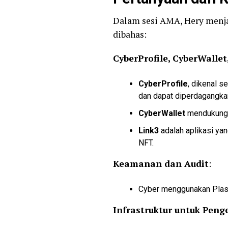
Dalam sesi AMA, Hery menja
dibahas:
CyberProfile, CyberWalle
CyberProfile
, dikenal 
dan dapat diperdagangka
CyberWallet
mendukung b
Link3
adalah aplikasi y
NFT.
Keamanan dan Audit
:
Cyber menggunakan Plasma
Infrastruktur untuk Pen