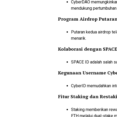
CyberDAO memungkinkan pa
mendukung pertumbuhan 
Program Airdrop Putara
Putaran kedua airdrop te
menarik.
Kolaborasi dengan SPACE
SPACE ID adalah salah sa
Kegunaan Username Cyb
CyberID memudahkan inter
Fitur Staking dan Restak
Staking memberikan rewa
ETH melalui dual-stake m