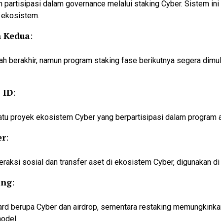
rtisipasi dalam governance melalui staking Cyber. Sistem ini d
ekosistem.
n Kedua
:
lah berakhir, namun program staking fase berikutnya segera dimu
 ID
:
tu proyek ekosistem Cyber yang berpartisipasi dalam program a
er
:
aksi sosial dan transfer aset di ekosistem Cyber, digunakan di 
ing
:
rd berupa Cyber dan airdrop, sementara restaking memungkinkan
odel.