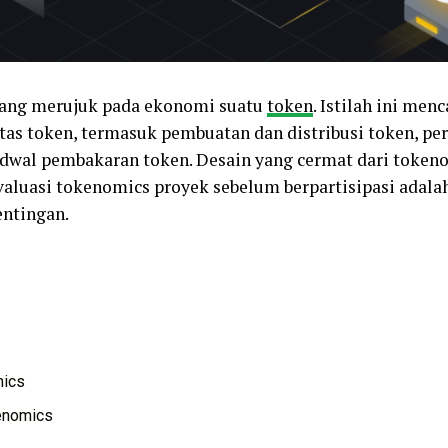
yang merujuk pada ekonomi suatu
token
. Istilah ini me
tas token, termasuk pembuatan dan distribusi token, p
adwal pembakaran token. Desain yang cermat dari token
valuasi tokenomics proyek sebelum berpartisipasi adalah
ntingan.
mics
enomics