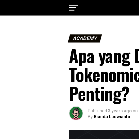
ACADEMY
Apa yang 
Tokenomic
Penting?
Published
3 years ago
on
By
Bianda Ludwianto