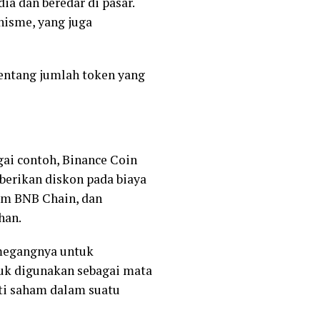
ia dan beredar di pasar.
nisme, yang juga
entang jumlah token yang
gai contoh, Binance Coin
erikan diskon pada biaya
tem BNB Chain, dan
han.
emegangnya untuk
uk digunakan sebagai mata
rti saham dalam suatu