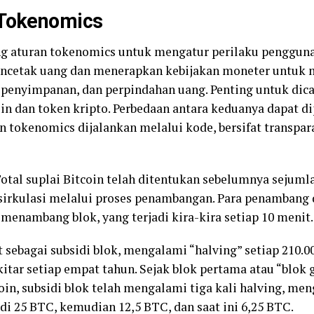
 Tokenomics
g aturan tokenomics untuk mengatur perilaku penggun
encetak uang dan menerapkan kebijakan moneter untuk
penyimpanan, dan perpindahan uang. Penting untuk dic
in dan token kripto. Perbedaan antara keduanya dapat dip
an tokenomics dijalankan melalui kode, bersifat transpar
Total suplai Bitcoin telah ditentukan sebelumnya sejumla
sirkulasi melalui proses penambangan. Para penambang d
 menambang blok, yang terjadi kira-kira setiap 10 menit.
t sebagai subsidi blok, mengalami “halving” setiap 210.0
sekitar setiap empat tahun. Sejak blok pertama atau “blok 
coin, subsidi blok telah mengalami tiga kali halving, me
di 25 BTC, kemudian 12,5 BTC, dan saat ini 6,25 BTC.