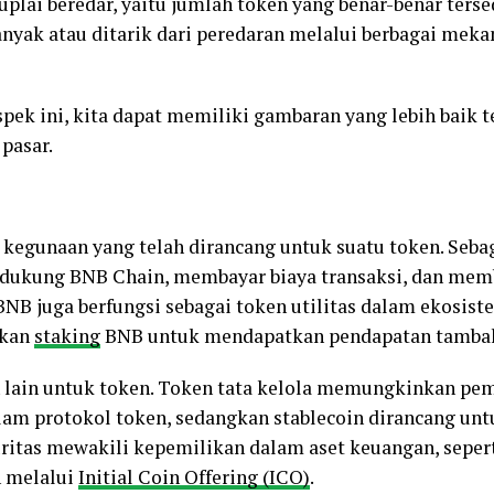
suplai beredar, yaitu jumlah token yang benar-benar tersed
anyak atau ditarik dari peredaran melalui berbagai meka
k ini, kita dapat memiliki gambaran yang lebih baik t
 pasar.
 kegunaan yang telah dirancang untuk suatu token. Seba
dukung BNB Chain, membayar biaya transaksi, dan memb
NB juga berfungsi sebagai token utilitas dalam ekosis
ukan
staking
BNB untuk mendapatkan pendapatan tamba
n lain untuk token. Token tata kelola memungkinkan p
m protokol token, sedangkan stablecoin dirancang unt
ekuritas mewakili kepemilikan dalam aset keuangan, sepe
n melalui
Initial Coin Offering (ICO)
.