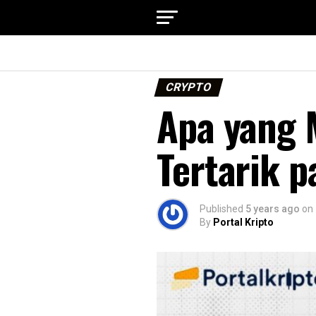
CRYPTO
Apa yang 
Tertarik 
Published
5 years ago
on
By
Portal Kripto