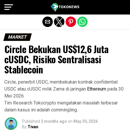
Exit mobile version
MARKET
Circle Bekukan US$12,6 Juta
cUSDC, Risiko Sentralisasi
Stablecoin
Circle, penerbit USDC, membekukan kontrak confidential
USDC atau cUSDC milik Zama di jaringan
Ethereum
pada 30
Mei 2026.
Tim Research Tokocrypto mengatakan masalah terbesar
dalam kasus ini adalah commingling.
Published
2 months ago
on
May 30, 2026
By
Tivan