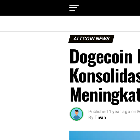
ALTCOIN NEWS
Dogecoin 
Konsolidas
Meningka
Published
1 year ago
on
M
By
Tivan