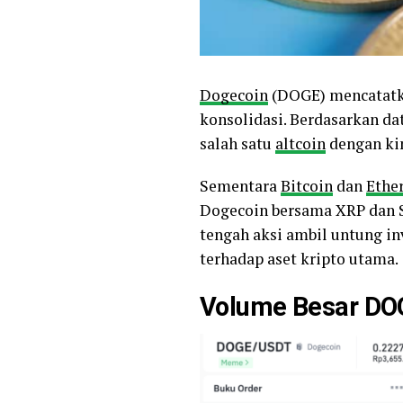
Dogecoin
(DOGE) mencatatka
konsolidasi. Berdasarkan da
salah satu
altcoin
dengan kin
Sementara
Bitcoin
dan
Ethe
Dogecoin bersama XRP dan Sh
tengah aksi ambil untung in
terhadap aset kripto utama.
Volume Besar DO