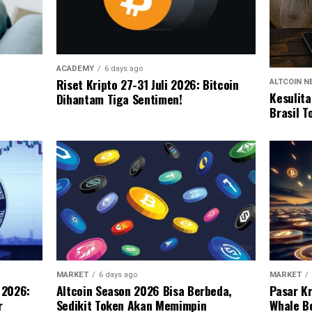
ACADEMY
6 days ago
Riset Kripto 27-31 Juli 2026: Bitcoin
ALTCOIN 
Kesulit
Dihantam Tiga Sentimen!
Brasil T
MARKET
6 days ago
MARKET
Altcoin Season 2026 Bisa Berbeda,
 2026:
Pasar Kr
Sedikit Token Akan Memimpin
r
Whale Bo