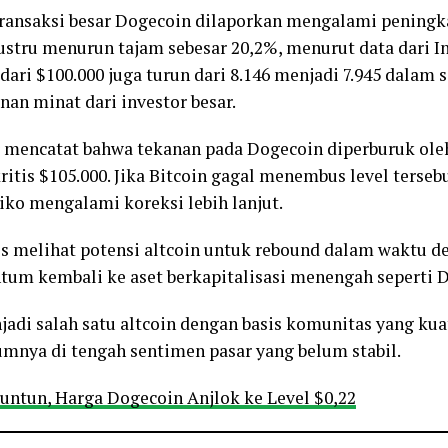
transaksi besar Dogecoin dilaporkan mengalami peningk
justru menurun tajam sebesar 20,2%, menurut data dari 
 dari $100.000 juga turun dari 8.146 menjadi 7.945 dalam s
an minat dari investor besar.
ar mencatat bahwa tekanan pada Dogecoin diperburuk ole
 kritis $105.000. Jika Bitcoin gagal menembus level terse
o mengalami koreksi lebih lanjut.
is melihat potensi altcoin untuk rebound dalam waktu de
tum kembali ke aset berkapitalisasi menengah seperti 
adi salah satu altcoin dengan basis komunitas yang kua
nya di tengah sentimen pasar yang belum stabil.
runtun, Harga Dogecoin Anjlok ke Level $0,22