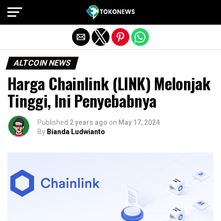
Exit mobile version
ALTCOIN NEWS
Harga Chainlink (LINK) Melonjak
Tinggi, Ini Penyebabnya
Published
2 years ago
on
May 17, 2024
By
Bianda Ludwianto