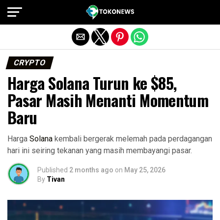
Exit mobile version
CRYPTO
Harga Solana Turun ke $85,
Pasar Masih Menanti Momentum
Baru
Harga
Solana
kembali bergerak melemah pada perdagangan
hari ini seiring tekanan yang masih membayangi pasar.
Published
2 months ago
on
May 25, 2026
By
Tivan