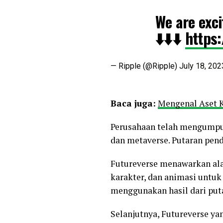
We are exci
⬇️⬇️⬇️
https
— Ripple (@Ripple)
July 18, 202
Baca juga:
Mengenal Aset K
Perusahaan telah mengumpu
dan metaverse. Putaran pend
Futureverse menawarkan al
karakter, dan animasi untu
menggunakan hasil dari put
Selanjutnya, Futureverse y