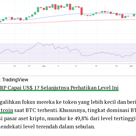
: TradingView.
RP Capai US$ 1? Selanjutnya Perhatikan Level Ini
alihkan fokus mereka ke token yang lebih kecil dan ber
ltcoin
saat BTC terhenti. Khususnya, tingkat dominasi 
si pasar aset kripto, mundur ke 49,8% dari level tertingg
endekati level terendah dalam sebulan.