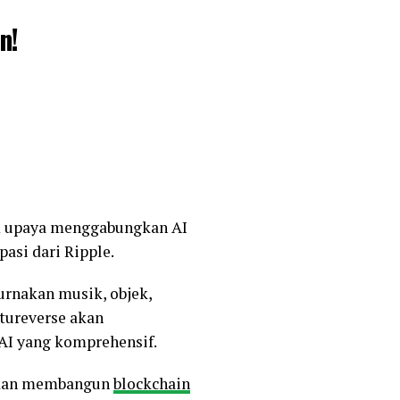
n!
m upaya menggabungkan AI
asi dari Ripple.
rnakan musik, objek,
tureverse akan
AI yang komprehensif.
 akan membangun
blockchain