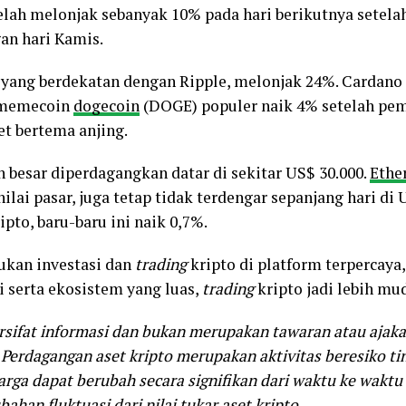
elah melonjak sebanyak 10% pada hari berikutnya setela
an hari Kamis.
r yang berdekatan dengan Ripple, melonjak 24%. Cardan
a memecoin
dogecoin
(DOGE) populer naik 4% setelah pem
t bertema anjing.
n besar diperdagangkan datar di sekitar US$ 30.000.
Ethe
ilai pasar, juga tetap tidak terdengar sepanjang hari di 
ipto, baru-baru ini naik 0,7%.
ukan investasi dan
trading
kripto di platform terpercaya,
 serta ekosistem yang luas,
trading
kripto jadi lebih mu
ersifat informasi dan bukan merupakan tawaran atau ajak
Perdagangan aset kripto merupakan aktivitas beresiko tin
 harga dapat berubah secara signifikan dari waktu ke wakt
han fluktuasi dari nilai tukar aset kripto.