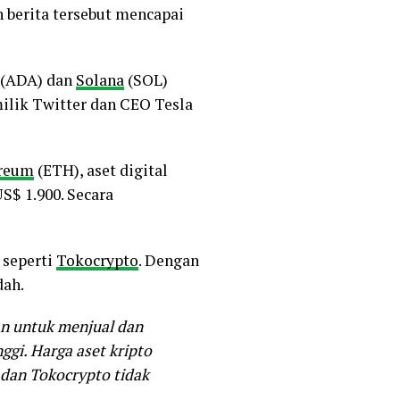
h berita tersebut mencapai
o (ADA) dan
Solana
(SOL)
ilik Twitter dan CEO Tesla
reum
(ETH), aset digital
US$ 1.900. Secara
 seperti
Tokocrypto
. Dengan
dah.
an untuk menjual dan
ggi. Harga aset kripto
u dan Tokocrypto tidak