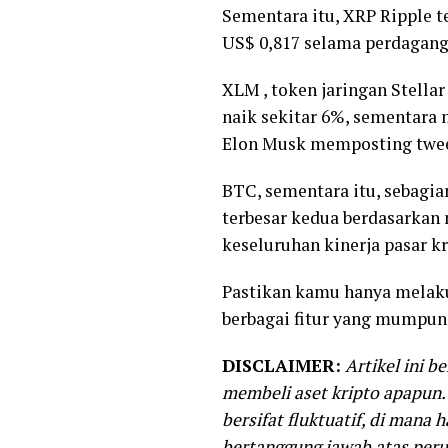
Sementara itu, XRP Ripple t
US$ 0,817 selama perdagang
XLM , token jaringan Stella
naik sekitar 6%, sementar
Elon Musk memposting twee
BTC, sementara itu, sebagia
terbesar kedua berdasarkan n
keseluruhan kinerja pasar kr
Pastikan kamu hanya melak
berbagai fitur yang mumpuni
DISCLAIMER:
Artikel ini b
membeli aset kripto apapun. 
bersifat fluktuatif, di mana
bertanggung jawab atas peruba