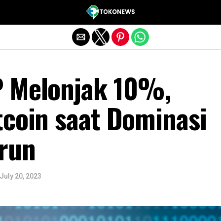
Exit mobile version
 Melonjak 10%,
tcoin saat Dominasi
urun
July 20, 2023