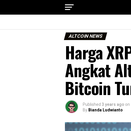
ALTCOIN NEWS
Harga XRP
Angkat Al
Bitcoin T
Published
3 years ago
on
By
Bianda Ludwianto