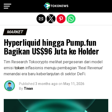
Exit mobile version
MARKET
Hyperliquid hingga Pump.fun
Bagikan US$96 Juta ke Holder
Tim Research Tokocrypto melihat pergeseran dari model
emisi
token
inflasionis menuju pembagian ‘Real Revenue’
menandai era baru keberlanjutan di sektor DeFi.
Published
3 months ago
on
May 11, 2026
By
Tivan