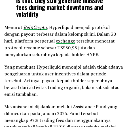
is that they still generate massive
fees during market downturns and
volatility
actually a volatile market that keeps
Menurut
BeInCrypto
, Hyperliquid menjadi protokol
the price of hype suppressed will
dengan payout terbesar dalam kelompok ini. Dalam 30
create a coiled spring
hari, platform perpetual
exchange
tersebut mencatat
protocol revenue sebesar US$50,95 juta dan
hyperliquid uses 99% of revenue to
menyalurkan seluruhnya kepada holder HYPE.
buy…
pic.twitter.com/O45We3XSBc
Yang membuat Hyperliquid menonjol adalah tidak adanya
pengeluaran untuk user incentives dalam periode
— kook 🏝️ (@KookCapitalLLC)
November 6, 2025
tersebut. Artinya, payout kepada holder sepenuhnya
berasal dari aktivitas trading organik, bukan subsidi atau
emisi tambahan.
Mekanisme ini dijalankan melalui Assistance Fund yang
diluncurkan pada Januari 2025. Fund tersebut
menangkap 97% trading fees dan menggunakannya