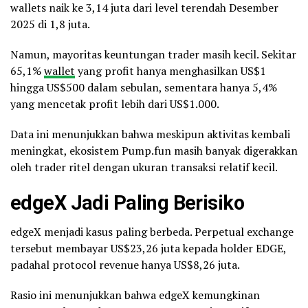
no other platform in crypto has done
wallets naik ke 3,14 juta dari level terendah Desember
that at this scale.
2025 di 1,8 juta.
however, we…
Namun, mayoritas keuntungan trader masih kecil. Sekitar
https://t.co/3WTAHH1fUX
65,1%
wallet
yang profit hanya menghasilkan US$1
hingga US$500 dalam sebulan, sementara hanya 5,4%
yang mencetak profit lebih dari US$1.000.
— alon (@a1lon9)
April 28, 2026
Data ini menunjukkan bahwa meskipun aktivitas kembali
meningkat, ekosistem Pump.fun masih banyak digerakkan
oleh trader ritel dengan ukuran transaksi relatif kecil.
edgeX Jadi Paling Berisiko
edgeX menjadi kasus paling berbeda. Perpetual exchange
tersebut membayar US$23,26 juta kepada holder EDGE,
padahal protocol revenue hanya US$8,26 juta.
Rasio ini menunjukkan bahwa edgeX kemungkinan