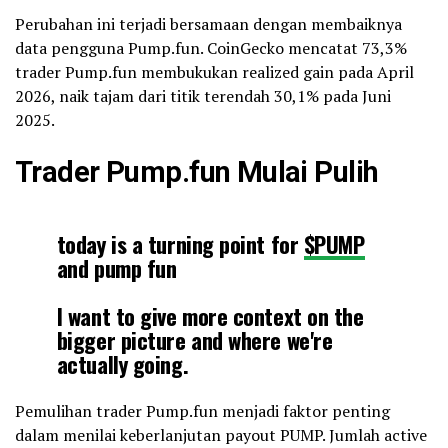
Perubahan ini terjadi bersamaan dengan membaiknya
data pengguna Pump.fun. CoinGecko mencatat 73,3%
trader Pump.fun membukukan realized gain pada April
2026, naik tajam dari titik terendah 30,1% pada Juni
2025.
Trader Pump.fun Mulai Pulih
today is a turning point for
$PUMP
and pump fun
I want to give more context on the
bigger picture and where we're
actually going.
over the past ~9 months, 100% of
Pemulihan trader Pump.fun menjadi faktor penting
revenue went into buybacks. basically
dalam menilai keberlanjutan payout PUMP. Jumlah active