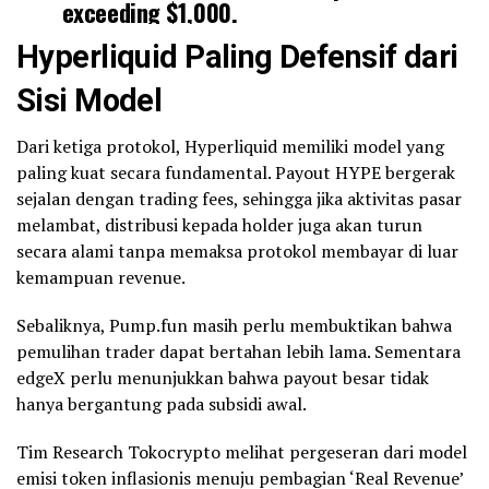
exceeding $1,000.
Hyperliquid Paling Defensif dari
Read the full breakdown:
https://t.co/GIMqSs7fBl
Sisi Model
pic.twitter.com/TkRNON3YsB
Dari ketiga protokol, Hyperliquid memiliki model yang
paling kuat secara fundamental. Payout HYPE bergerak
— CoinGecko (@coingecko)
May 10, 2026
sejalan dengan trading fees, sehingga jika aktivitas pasar
melambat, distribusi kepada holder juga akan turun
secara alami tanpa memaksa protokol membayar di luar
kemampuan revenue.
Sebaliknya, Pump.fun masih perlu membuktikan bahwa
pemulihan trader dapat bertahan lebih lama. Sementara
edgeX perlu menunjukkan bahwa payout besar tidak
hanya bergantung pada subsidi awal.
Tim Research Tokocrypto melihat pergeseran dari model
emisi token inflasionis menuju pembagian ‘Real Revenue’