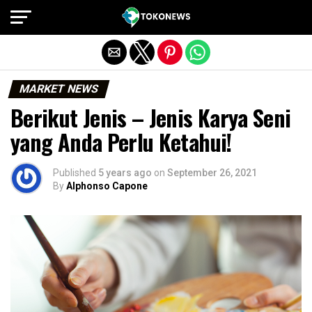
Exit mobile version
MARKET NEWS
Berikut Jenis – Jenis Karya Seni
yang Anda Perlu Ketahui!
Published
5 years ago
on
September 26, 2021
By
Alphonso Capone