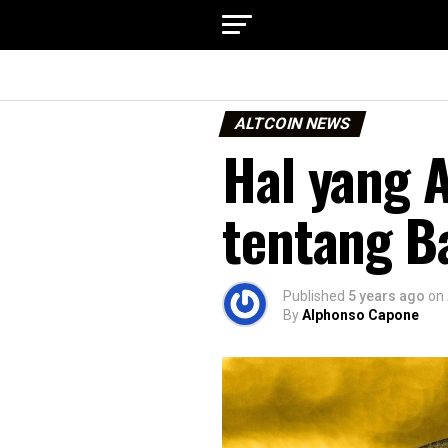
ALTCOIN NEWS
Hal yang 
tentang B
Published
5 years ago
on
By
Alphonso Capone