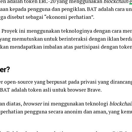
oken adalah token ERC-20 yang menggunakan
blockchain
aan kepada pengguna dan pengiklan. BAT adalah cara u
uga disebut sebagai “ekonomi perhatian”.
 Proyek ini menggunakan teknologinya dengan cara me
ang memutuskan untuk berinteraksi dengan iklan berdas
kan mendapatkan imbalan atas partisipasi dengan toke
er?
r open-source yang berpusat pada privasi yang diranca
. BAT adalah token asli untuk browser Brave.
an diatas,
browser
ini menggunakan teknologi
blockchai
k perhatian pengguna secara anonim dan aman, yang ke