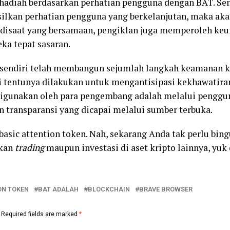
ri hadiah berdasarkan perhatian pengguna dengan BAT. Se
lkan perhatian pengguna yang berkelanjutan, maka aka
 disaat yang bersamaan, pengiklan juga memperoleh keu
eka tepat sasaran.
sendiri telah membangun sejumlah langkah keamanan k
ni tentunya dilakukan untuk mengantisipasi kekhawatira
digunakan oleh para pengembang adalah melalui pengguna
dan transparansi yang dicapai melalui sumber terbuka.
basic attention token. Nah, sekarang Anda tak perlu bing
ukan
trading
maupun investasi di aset kripto lainnya, yuk 
ON TOKEN
BAT ADALAH
BLOCKCHAIN
BRAVE BROWSER
Required fields are marked
*