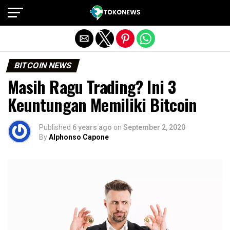
Exit mobile version
BITCOIN NEWS
Masih Ragu Trading? Ini 3
Keuntungan Memiliki Bitcoin
Published
6 years ago
on
September 2, 2020
By
Alphonso Capone