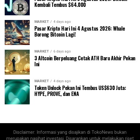
Kembali Tembus $64.000
MARKET
4 days ago
Pasar Kripto Hari Ini 4 Agustus 2026: Whale
Borong Bitcoin Lagi!
MARKET
6 days ago
3 Altcoin Berpeluang Cetak ATH Baru Akhir Pekan
Ini
MARKET
4 days ago
Token Unlock Pekan Ini Tembus US$630 Juta:
HYPE, PROVE, dan ENA
Disclaimer: Informasi yang disajikan di TokoNews bukan
merupakan nasihat investasi. Disarankan untuk melakukan riset