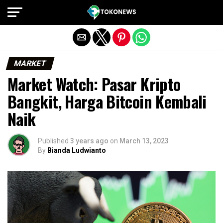
Exit mobile version
MARKET
Market Watch: Pasar Kripto
Bangkit, Harga Bitcoin Kembali
Naik
Published
3 years ago
on
March 13, 2023
By
Bianda Ludwianto