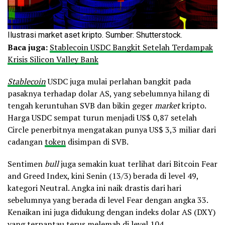
Ilustrasi market aset kripto. Sumber: Shutterstock.
Baca juga:
Stablecoin USDC Bangkit Setelah Terdampak
Krisis Silicon Valley Bank
Stablecoin
USDC juga mulai perlahan bangkit pada
pasaknya terhadap dolar AS, yang sebelumnya hilang di
tengah keruntuhan SVB dan bikin geger
market
kripto.
Harga USDC sempat ​turun menjadi US$ 0,87 setelah
Circle penerbitnya mengatakan punya US$ 3,3 miliar dari
cadangan
token
disimpan di SVB.
Sentimen
bull
juga semakin kuat terlihat dari Bitcoin Fear
and Greed Index, kini Senin (13/3) berada di level 49,
kategori Neutral. Angka ini naik drastis dari hari
sebelumnya yang berada di level Fear dengan angka 33.
Kenaikan ini juga didukung dengan indeks dolar AS (DXY)
yang terpantau terus melemah di level 104