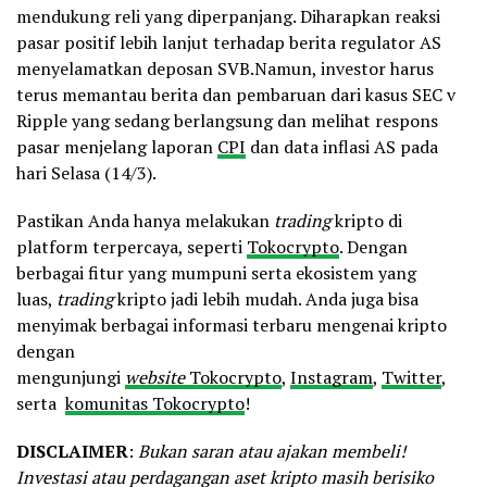
mendukung reli yang diperpanjang. Diharapkan reaksi
pasar positif lebih lanjut terhadap berita regulator AS
menyelamatkan deposan SVB.Namun, investor harus
terus memantau berita dan pembaruan dari kasus SEC v
Ripple yang sedang berlangsung dan melihat respons
pasar menjelang laporan
CPI
dan data inflasi AS pada
hari Selasa (14/3).
Pastikan Anda hanya melakukan
trading
kripto di
platform terpercaya, seperti
Tokocrypto
. Dengan
berbagai fitur yang mumpuni serta ekosistem yang
luas,
trading
kripto jadi lebih mudah. Anda juga bisa
menyimak berbagai informasi terbaru mengenai kripto
dengan
mengunjungi
website
Tokocrypto
,
Instagram
,
Twitter
,
serta
komunitas Tokocrypto
!
DISCLAIMER
:
Bukan saran atau ajakan membeli!
Investasi atau perdagangan aset kripto masih berisiko