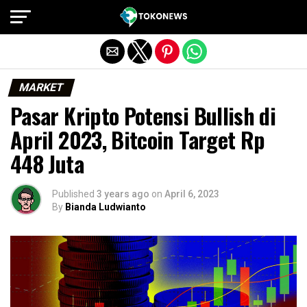
Exit mobile version
MARKET
Pasar Kripto Potensi Bullish di
April 2023, Bitcoin Target Rp
448 Juta
Published
3 years ago
on
April 6, 2023
By
Bianda Ludwianto