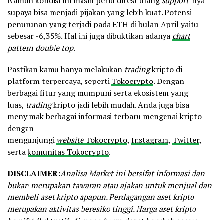
Namun kondisi ini masih perlu ditest ulang
support
-nya
supaya bisa menjadi pijakan yang lebih kuat. Potensi
penurunan yang terjadi pada ETH di bulan April yaitu
sebesar -6,35%. Hal ini juga dibuktikan adanya
chart
pattern double top
.
Pastikan kamu hanya melakukan
trading
kripto di
platform terpercaya, seperti
Tokocrypto
. Dengan
berbagai fitur yang mumpuni serta ekosistem yang
luas,
trading
kripto jadi lebih mudah. Anda juga bisa
menyimak berbagai informasi terbaru mengenai kripto
dengan
mengunjungi
website
Tokocrypto
,
Instagram
,
Twitter
,
serta
komunitas Tokocrypto
.
DISCLAIMER:
Analisa Market ini bersifat informasi dan
bukan merupakan tawaran atau ajakan untuk menjual dan
membeli aset kripto apapun. Perdagangan aset kripto
merupakan aktivitas beresiko tinggi. Harga aset kripto