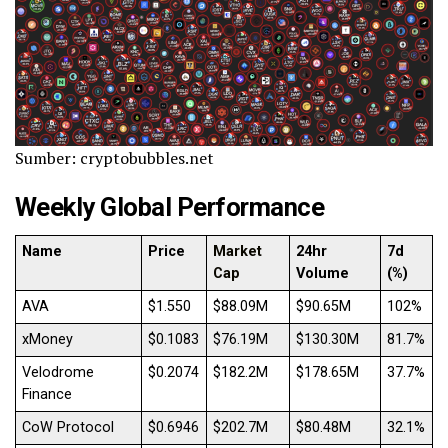
Sumber: cryptobubbles.net
Weekly Global Performance
Name
Price
Market
24hr
7d
Cap
Volume
(%)
AVA
$1.550
$88.09M
$90.65M
102%
xMoney
$0.1083
$76.19M
$130.30M
81.7%
Velodrome
$0.2074
$182.2M
$178.65M
37.7%
Finance
CoW Protocol
$0.6946
$202.7M
$80.48M
32.1%