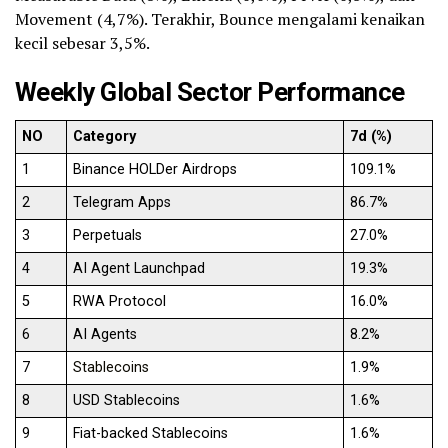
Movement (4,7%). Terakhir, Bounce mengalami kenaikan
kecil sebesar 3,5%.
Weekly Global Sector Performance
NO
Category
7d (%)
1
Binance HOLDer Airdrops
109.1%
2
Telegram Apps
86.7%
3
Perpetuals
27.0%
4
AI Agent Launchpad
19.3%
5
RWA Protocol
16.0%
6
AI Agents
8.2%
7
Stablecoins
1.9%
8
USD Stablecoins
1.6%
9
Fiat-backed Stablecoins
1.6%