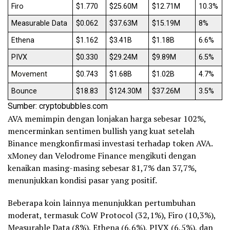
Firo
$1.770
$25.60M
$12.71M
10.3%
Measurable Data
$0.062
$37.63M
$15.19M
8%
Ethena
$1.162
$3.41B
$1.18B
6.6%
PIVX
$0.330
$29.24M
$9.89M
6.5%
Movement
$0.743
$1.68B
$1.02B
4.7%
Bounce
$18.83
$124.30M
$37.26M
3.5%
Sumber: cryptobubbles.com
AVA memimpin dengan lonjakan harga sebesar 102%,
mencerminkan sentimen bullish yang kuat setelah
Binance mengkonfirmasi investasi terhadap token AVA.
xMoney dan Velodrome Finance mengikuti dengan
kenaikan masing-masing sebesar 81,7% dan 37,7%,
menunjukkan kondisi pasar yang positif.
Beberapa koin lainnya menunjukkan pertumbuhan
moderat, termasuk CoW Protocol (32,1%), Firo (10,3%),
Measurable Data (8%), Ethena (6,6%), PIVX (6,5%), dan