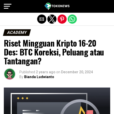
Exit mobile version
ACADEMY
Riset Mingguan Kripto 16-20
Des: BTC Koreksi, Peluang atau
Tantangan?
Published
2 years ago
on
December 20, 2024
By
Bianda Ludwianto