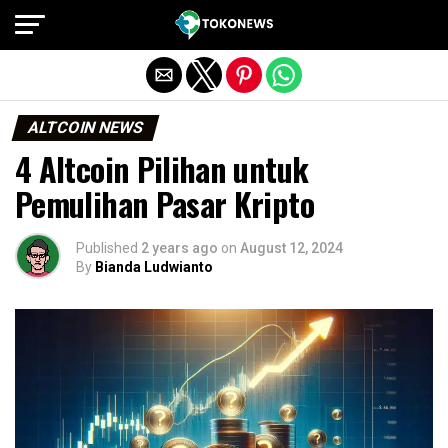
Exit mobile version
ALTCOIN NEWS
4 Altcoin Pilihan untuk
Pemulihan Pasar Kripto
Published
2 years ago
on
August 12, 2024
By
Bianda Ludwianto