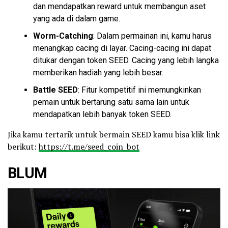
dan mendapatkan reward untuk membangun aset
yang ada di dalam game.
Worm-Catching
: Dalam permainan ini, kamu harus
menangkap cacing di layar. Cacing-cacing ini dapat
ditukar dengan token SEED. Cacing yang lebih langka
memberikan hadiah yang lebih besar.
Battle SEED
: Fitur kompetitif ini memungkinkan
pemain untuk bertarung satu sama lain untuk
mendapatkan lebih banyak token SEED.
Jika kamu tertarik untuk bermain SEED kamu bisa klik link
berikut:
https://t.me/seed_coin_bot
BLUM