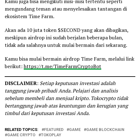
Kamu juga bisa mengikuti misi-misi tertentu seperti
mengundang teman atau menyelesaikan tantangan di
ekosistem Time Farm.
Akan ada 10 juta token $SECOND yang akan dibagikan,
meskipun airdrop ini sudah berjalan beberapa bulan,
tidak ada salahnya untuk mulai bermain dari sekarang.
Kamu bisa mulai bermain airdrop Time Farm, melalui link
berikut:
https://t.me/TimeFarmCryptoBot
DISCLAIMER
:
Setiap keputusan investasi adalah
tanggung jawab pribadi Anda. Pelajari dan analisis
sebelum membeli dan menjual kripto. Tokocrypto tidak
bertanggung jawab atas keuntungan dan kerugian yang
timbul dari keputusan investasi Anda.
RELATED TOPICS:
FEATURED
GAME
GAME BLOCKCHAIN
GAME CRYPTO
TOKOPLAY