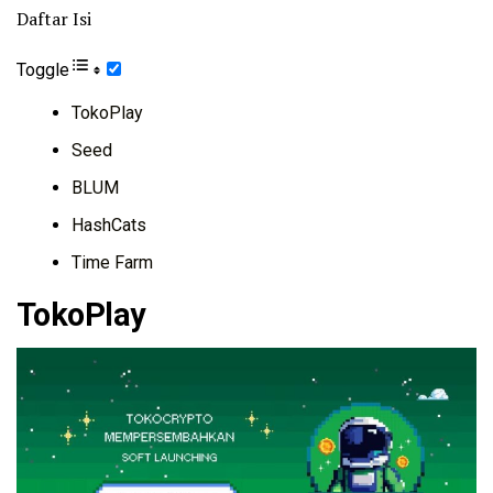
Daftar Isi
Toggle
TokoPlay
Seed
BLUM
HashCats
Time Farm
TokoPlay