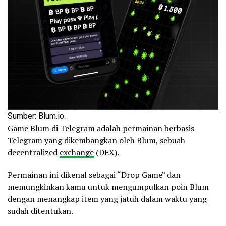
Sumber: Blum.io.
Game Blum di Telegram adalah permainan berbasis
Telegram yang dikembangkan oleh Blum, sebuah
decentralized
exchange
(DEX).
Permainan ini dikenal sebagai “Drop Game” dan
memungkinkan kamu untuk mengumpulkan poin Blum
dengan menangkap item yang jatuh dalam waktu yang
sudah ditentukan.