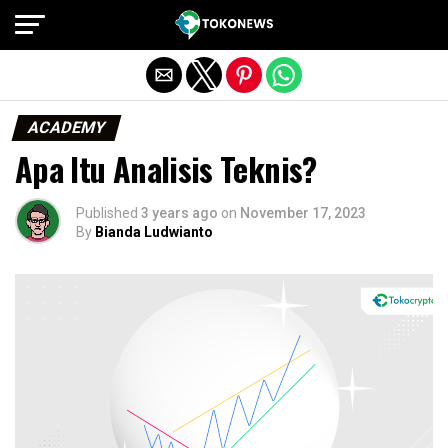
Exit mobile version
ACADEMY
Apa Itu Analisis Teknis?
Published
3 years ago
on
November 17, 2023
By
Bianda Ludwianto