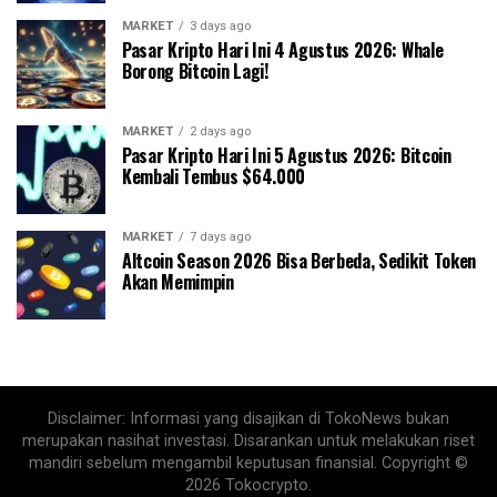
MARKET
3 days ago
Pasar Kripto Hari Ini 4 Agustus 2026: Whale
Borong Bitcoin Lagi!
MARKET
2 days ago
Pasar Kripto Hari Ini 5 Agustus 2026: Bitcoin
Kembali Tembus $64.000
MARKET
7 days ago
Altcoin Season 2026 Bisa Berbeda, Sedikit Token
Akan Memimpin
Disclaimer: Informasi yang disajikan di TokoNews bukan
merupakan nasihat investasi. Disarankan untuk melakukan riset
mandiri sebelum mengambil keputusan finansial. Copyright ©
2026 Tokocrypto.