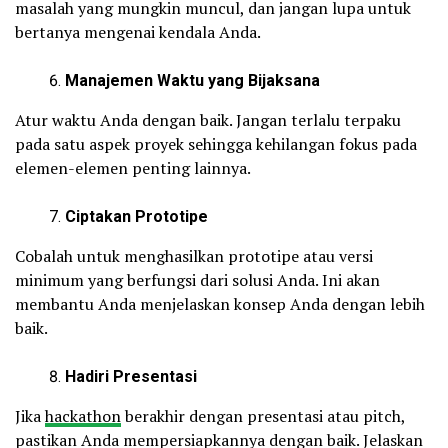
masalah yang mungkin muncul, dan jangan lupa untuk
bertanya mengenai kendala Anda.
Manajemen Waktu yang Bijaksana
Atur waktu Anda dengan baik. Jangan terlalu terpaku
pada satu aspek proyek sehingga kehilangan fokus pada
elemen-elemen penting lainnya.
Ciptakan Prototipe
Cobalah untuk menghasilkan prototipe atau versi
minimum yang berfungsi dari solusi Anda. Ini akan
membantu Anda menjelaskan konsep Anda dengan lebih
baik.
Hadiri Presentasi
Jika
hackathon
berakhir dengan presentasi atau pitch,
pastikan Anda mempersiapkannya dengan baik. Jelaskan