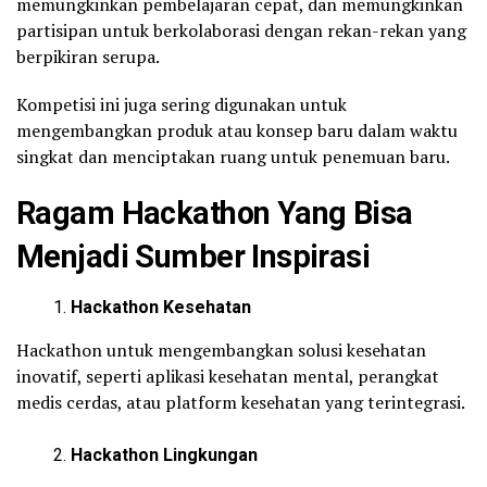
memungkinkan pembelajaran cepat, dan memungkinkan
partisipan untuk berkolaborasi dengan rekan-rekan yang
berpikiran serupa.
Kompetisi ini juga sering digunakan untuk
mengembangkan produk atau konsep baru dalam waktu
singkat dan menciptakan ruang untuk penemuan baru.
Ragam Hackathon Yang Bisa
Menjadi Sumber Inspirasi
Hackathon Kesehatan
Hackathon untuk mengembangkan solusi kesehatan
inovatif, seperti aplikasi kesehatan mental, perangkat
medis cerdas, atau platform kesehatan yang terintegrasi.
Hackathon Lingkungan