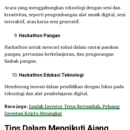
Acara yang menggabungkan teknologi dengan seni dan
kreativitas, seperti pengembangan alat musik digital, seni
interaktif, atau karya seni generatif.
Hackathon Pangan
Hackathon untuk mencari solusi dalam rantai pasokan
pangan, pertanian berkelanjutan, dan pengurangan
limbah pangan.
Hackathon Edukasi Teknologi
Mendorong inovasi dalam pendidikan dengan fokus pada
teknologi dan alat pembelajaran digital.
Baca juga:
Jumlah Investor Terus Bertambah, Peluang
Investasi Kripto Meningkat
Tips Dalam Mengikuti Ajang