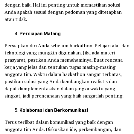
dengan baik. Hal ini penting untuk memastikan solusi
Anda apakah sesuai dengan pedoman yang ditetapkan
atau tidak.
Persiapan Matang
Persiapkan diri Anda sebelum hackathon. Pelajari alat dan
teknologi yang mungkin digunakan. Jika ada materi
prasyarat, pastikan Anda memahaminya. Buat rencana
kerja yang jelas dan tentukan tugas masing-masing
anggota tim. Waktu dalam hackathon sangat terbatas,
pastikan solusi yang Anda kembangkan realistis dan
dapat diimplementasikan dalam jangka waktu yang
singkat, jadi perencanaan yang baik sangatlah penting.
Kolaborasi dan Berkomunikasi
Terus terlibat dalam komunikasi yang baik dengan
anggota tim Anda. Diskusikan ide, perkembangan, dan