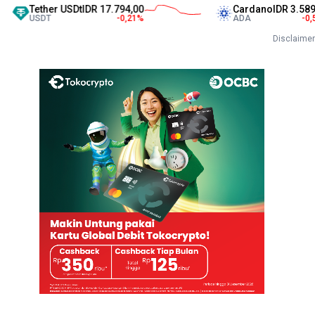
Tether USDt
IDR 17.794,00
Cardano
IDR 3.589,00
USDT
-0,21
%
ADA
-0,53
%
Disclaimer