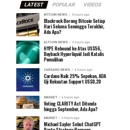
LATEST
POPULAR
VIDEOS
BITCOIN NEWS
3 hours ago
⁠Blackrock Borong Bitcoin Setiap
Hari Selama Seminggu Terakhir,
Ada Apa?
ALTCOIN NEWS
6 hours ago
HYPE Rebound ke Atas US$56,
Buyback Hyperliquid Jadi Katalis
Pemulihan
CARDANO NEWS
6 hours ago
Cardano Naik 25% Sepekan, ADA
Uji Kekuatan Support US$0,20
MARKET
6 hours ago
Voting CLARITY Act Ditunda
hingga September, Ada Apa?
MARKET
6 hours ago
Michael Saylor Sebut ChatGPT
Bantu Strategy Rancang