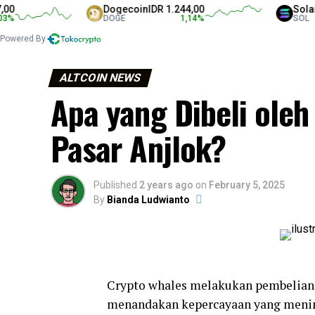
Dogecoin
IDR 1.244,00
Solana
IDR 
DOGE
1,14
%
SOL
Powered By
ALTCOIN NEWS
Apa yang Dibeli oleh
Pasar Anjlok?
Published
2 years ago
on
February 5, 2025
By
Bianda Ludwianto
Crypto whales melakukan pembelian b
menandakan kepercayaan yang meni