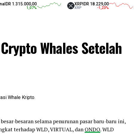
1.315.000,00
XRP
IDR 18.229,00
1,07
%
XRP
-1,23
%
 Crypto Whales Setelah
esar-besaran selama penurunan pasar baru-baru ini,
ngkat terhadap WLD, VIRTUAL, dan
ONDO
. WLD