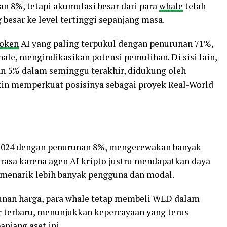
n 8%, tetapi akumulasi besar dari para
whale
telah
esar ke level tertinggi sepanjang masa.
token
AI yang paling terpukul dengan penurunan 71%,
ale, mengindikasikan potensi pemulihan. Di sisi lain,
n 5% dalam seminggu terakhir, didukung oleh
kin memperkuat posisinya sebagai proyek Real-World
2024 dengan penurunan 8%, mengecewakan banyak
terasa karena agen AI kripto justru mendapatkan daya
n, menarik lebih banyak pengguna dan modal.
an harga, para whale tetap membeli WLD dalam
 terbaru, menunjukkan kepercayaan yang terus
njang aset ini.