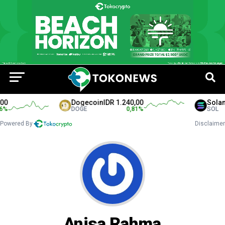
0
Dogecoin
IDR 1.240,00
Solana
%
DOGE
0,81
%
SOL
Powered By
Disclaimer
Anisa Rahma