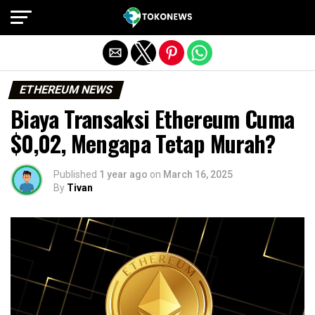
Exit mobile version
ETHEREUM NEWS
Biaya Transaksi Ethereum Cuma
$0,02, Mengapa Tetap Murah?
Published
1 year ago
on
March 16, 2025
By
Tivan