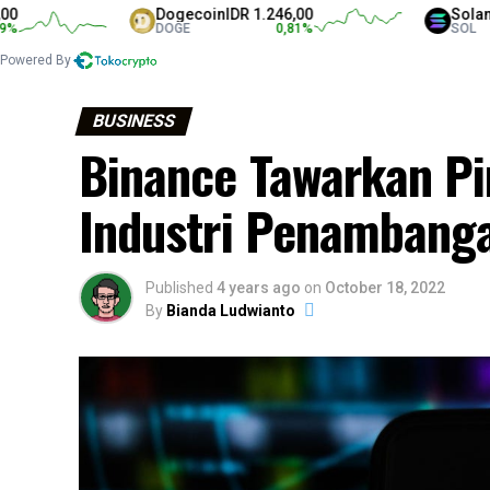
Dogecoin
IDR 1.246,00
Solana
IDR 1.3
DOGE
0,81
%
SOL
Powered By
BUSINESS
Binance Tawarkan Pin
Industri Penambanga
Published
4 years ago
on
October 18, 2022
By
Bianda Ludwianto