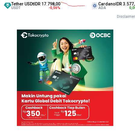
her USDt
IDR 17.798,00
Cardano
IDR 3.577,00
T
-0,56
%
ADA
0,08
%
Disclaimer