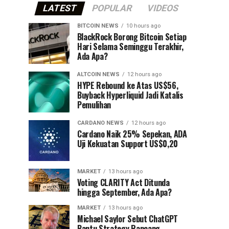
LATEST
POPULAR
VIDEOS
BITCOIN NEWS
10 hours ago
⁠BlackRock Borong Bitcoin Setiap
Hari Selama Seminggu Terakhir,
Ada Apa?
ALTCOIN NEWS
12 hours ago
HYPE Rebound ke Atas US$56,
Buyback Hyperliquid Jadi Katalis
Pemulihan
CARDANO NEWS
12 hours ago
Cardano Naik 25% Sepekan, ADA
Uji Kekuatan Support US$0,20
MARKET
13 hours ago
Voting CLARITY Act Ditunda
hingga September, Ada Apa?
MARKET
13 hours ago
Michael Saylor Sebut ChatGPT
Bantu Strategy Rancang