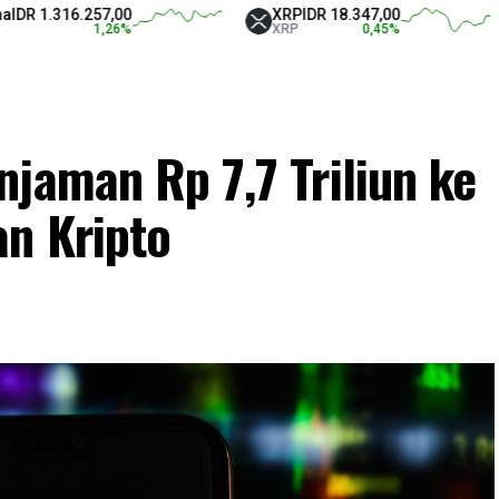
16.257,00
XRP
IDR 18.347,00
Tet
1,26
%
XRP
0,45
%
USD
jaman Rp 7,7 Triliun ke
n Kripto