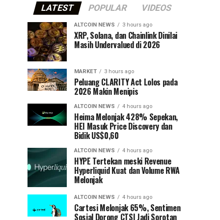
LATEST
POPULAR
VIDEOS
ALTCOIN NEWS
3 hours ago
XRP, Solana, dan Chainlink Dinilai
Masih Undervalued di 2026
MARKET
3 hours ago
Peluang CLARITY Act Lolos pada
2026 Makin Menipis
ALTCOIN NEWS
4 hours ago
Heima Melonjak 428% Sepekan,
HEI Masuk Price Discovery dan
Bidik US$0,60
ALTCOIN NEWS
4 hours ago
HYPE Tertekan meski Revenue
Hyperliquid Kuat dan Volume RWA
Melonjak
ALTCOIN NEWS
4 hours ago
Cartesi Melonjak 65%, Sentimen
Sosial Dorong CTSI Jadi Sorotan