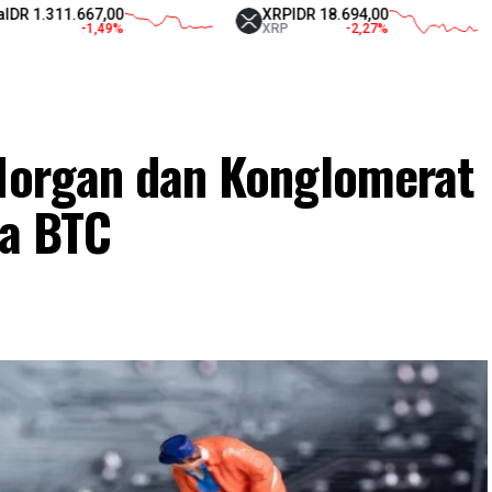
11.667,00
XRP
IDR 18.694,00
Tet
-1,49
%
XRP
-2,27
%
US
 Morgan dan Konglomerat
ta BTC