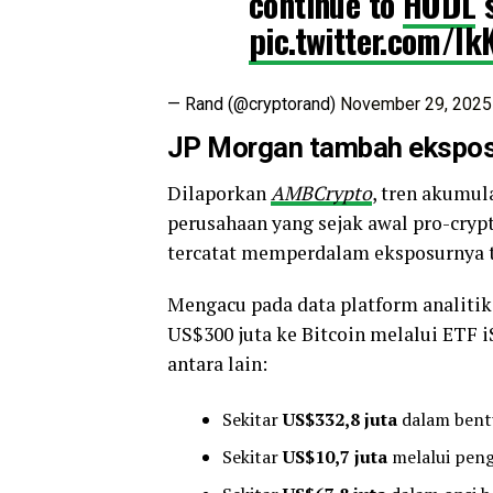
continue to
HODL
s
pic.twitter.com/I
— Rand (@cryptorand)
November 29, 2025
JP Morgan tambah eksposu
Dilaporkan
AMBCrypto
, tren akumul
perusahaan yang sejak awal pro-crypto
tercatat memperdalam eksposurnya t
Mengacu pada data platform analitik 
US$300 juta ke Bitcoin melalui ETF i
antara lain:
Sekitar
US$332,8 juta
dalam bent
Sekitar
US$10,7 juta
melalui peng