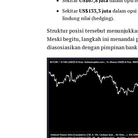
Sekitar
US$67,8 juta
dalam opsi be
Sekitar
US$133,3 juta
dalam opsi 
lindung nilai (hedging).
Struktur posisi tersebut menunjukkan
Meski begitu, langkah ini menandai p
diasosiasikan dengan pimpinan bank t