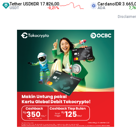
her USDt
IDR 17.826,00
Cardano
IDR 3.665,00
DT
-0,21
%
ADA
7,76
%
Disclaimer