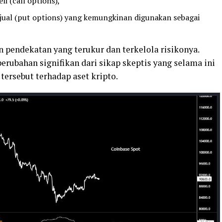
li (call options),
jual (put options) yang kemungkinan digunakan sebagai
 pendekatan yang terukur dan terkelola risikonya.
erubahan signifikan dari sikap skeptis yang selama ini
ersebut terhadap aset kripto.