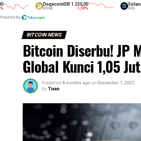
Dogecoin
IDR 1.235,00
Solana
IDR 1.3
DOGE
-1,59
%
SOL
Powered By
BITCOIN NEWS
Bitcoin Diserbu! JP
Global Kunci 1,05 Ju
Published
8 months ago
on
December 1, 2025
By
Tivan