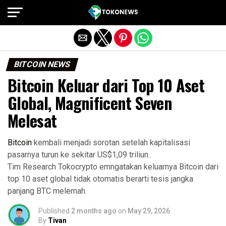
Exit mobile version
BITCOIN NEWS
Bitcoin Keluar dari Top 10 Aset
Global, Magnificent Seven
Melesat
Bitcoin
kembali menjadi sorotan setelah kapitalisasi
pasarnya turun ke sekitar US$1,09 triliun.
Tim Research Tokocrypto emngatakan keluarnya Bitcoin dari
top 10 aset global tidak otomatis berarti tesis jangka
panjang BTC melemah.
Published
2 months ago
on
May 29, 2026
By
Tivan