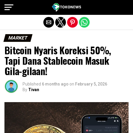
Exit mobile version
MARKET
Bitcoin Nyaris Koreksi 50%,
Tapi Dana Stablecoin Masuk
Gila-gilaan!
Published
6 months ago
on
February 5, 2026
By
Tivan