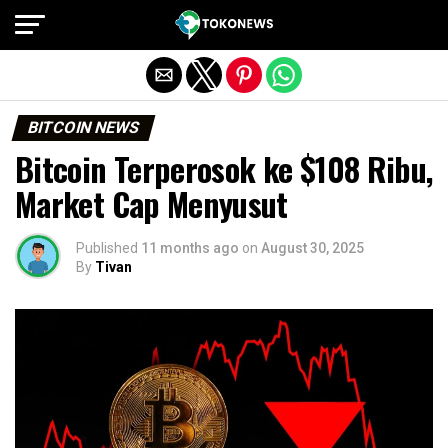
Exit mobile version
BITCOIN NEWS
Bitcoin Terperosok ke $108 Ribu,
Market Cap Menyusut
Published
11 months ago
on
August 30, 2025
By
Tivan