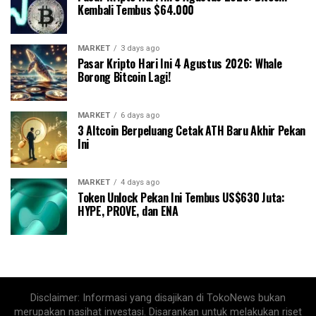
Kembali Tembus $64.000
MARKET
3 days ago
Pasar Kripto Hari Ini 4 Agustus 2026: Whale
Borong Bitcoin Lagi!
MARKET
6 days ago
3 Altcoin Berpeluang Cetak ATH Baru Akhir Pekan
Ini
MARKET
4 days ago
Token Unlock Pekan Ini Tembus US$630 Juta:
HYPE, PROVE, dan ENA
Disclaimer: Informasi yang disajikan di TokoNews bukan
merupakan nasihat investasi. Disarankan untuk melakukan riset