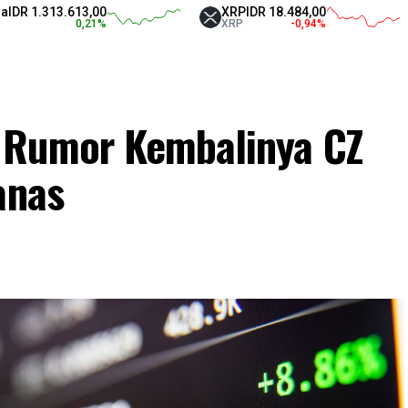
313.613,00
XRP
IDR 18.484,00
Te
0,21
%
XRP
-0,94
%
U
 Rumor Kembalinya CZ
anas