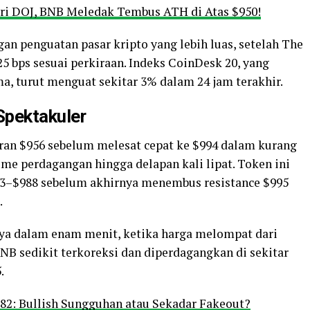
ri DOJ, BNB Meledak Tembus ATH di Atas $950!
an penguatan pasar kripto yang lebih luas, setelah The
 bps sesuai perkiraan. Indeks CoinDesk 20, yang
a, turut menguat sekitar 3% dalam 24 jam terakhir.
Spektakuler
ran $956 sebelum melesat cepat ke $994 dalam kurang
ume perdagangan hingga delapan kali lipat. Token ini
3–$988 sebelum akhirnya menembus resistance $995
.
nya dalam enam menit, ketika harga melompat dari
 BNB sedikit terkoreksi dan diperdagangkan di sekitar
.
2: Bullish Sungguhan atau Sekadar Fakeout?