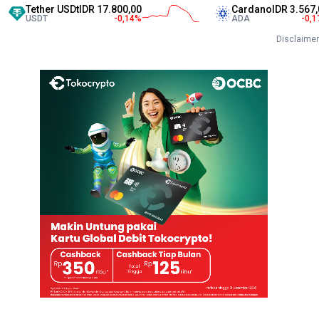
ther USDt
IDR 17.800,00
Cardano
IDR 3.567,00
SDT
-0,14
%
ADA
-0,17
%
Disclaimer