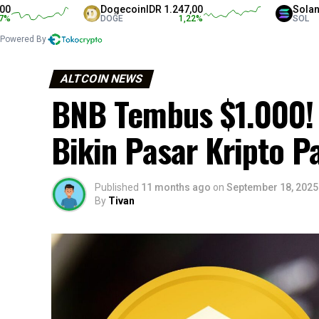
Dogecoin
IDR 1.247,00
Solana
IDR 1.
DOGE
1,22
%
SOL
Powered By
ALTCOIN NEWS
BNB Tembus $1.000!
Bikin Pasar Kripto P
Published
11 months ago
on
September 18, 2025
By
Tivan