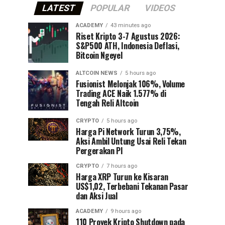
LATEST
POPULAR
VIDEOS
ACADEMY
43 minutes ago
Riset Kripto 3-7 Agustus 2026:
S&P500 ATH, Indonesia Deflasi,
Bitcoin Ngeyel
ALTCOIN NEWS
5 hours ago
Fusionist Melonjak 106%, Volume
Trading ACE Naik 1.577% di
Tengah Reli Altcoin
CRYPTO
5 hours ago
Harga Pi Network Turun 3,75%,
Aksi Ambil Untung Usai Reli Tekan
Pergerakan PI
CRYPTO
7 hours ago
Harga XRP Turun ke Kisaran
US$1,02, Terbebani Tekanan Pasar
dan Aksi Jual
ACADEMY
9 hours ago
110 Proyek Kripto Shutdown pada