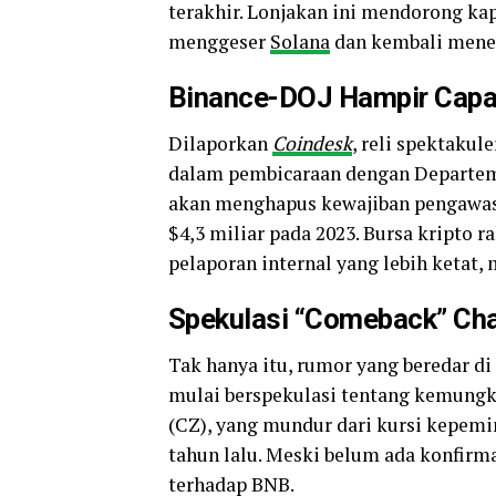
terakhir. Lonjakan ini mendorong kap
menggeser
Solana
dan kembali menemp
Binance-DOJ Hampir Capa
Dilaporkan
Coindesk
, reli spektakul
dalam pembicaraan dengan Departeme
akan menghapus kewajiban pengawasa
$4,3 miliar pada 2023. Bursa kripto
pelaporan internal yang lebih ketat,
Spekulasi “Comeback” Ch
Tak hanya itu, rumor yang beredar d
mulai berspekulasi tentang kemungk
(CZ), yang mundur dari kursi kepem
tahun lalu. Meski belum ada konfirma
terhadap BNB.