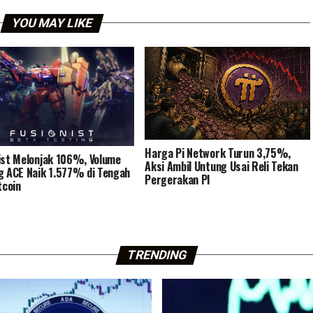
YOU MAY LIKE
Harga Pi Network Turun 3,75%,
ist Melonjak 106%, Volume
Aksi Ambil Untung Usai Reli Tekan
g ACE Naik 1.577% di Tengah
Pergerakan PI
tcoin
TRENDING