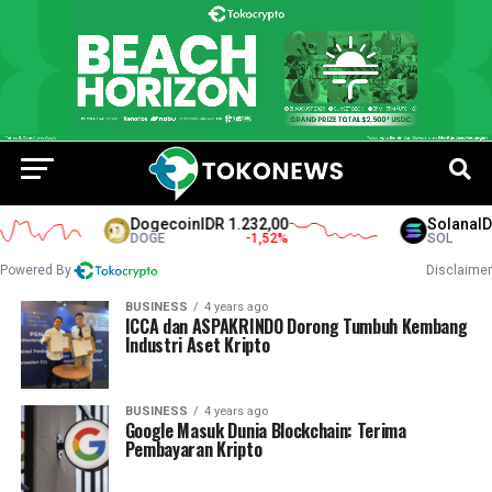
Dogecoin
IDR 1.232,00
Solana
IDR 
DOGE
-1,52
%
SOL
Powered By
Disclaimer
BUSINESS
4 years ago
ICCA dan ASPAKRINDO Dorong Tumbuh Kembang
Industri Aset Kripto
BUSINESS
4 years ago
Google Masuk Dunia Blockchain: Terima
Pembayaran Kripto