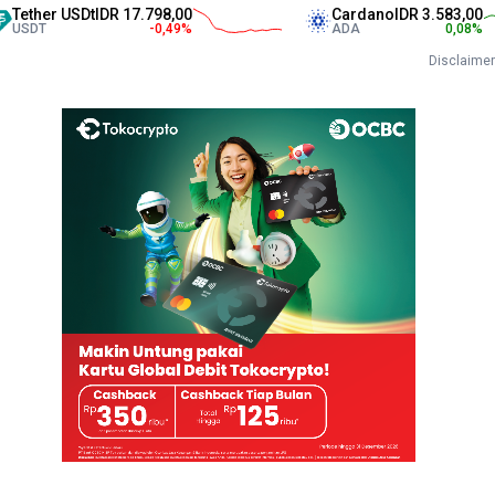
r USDt
IDR 17.798,00
Cardano
IDR 3.583,00
-0,49
%
ADA
0,08
%
Disclaimer