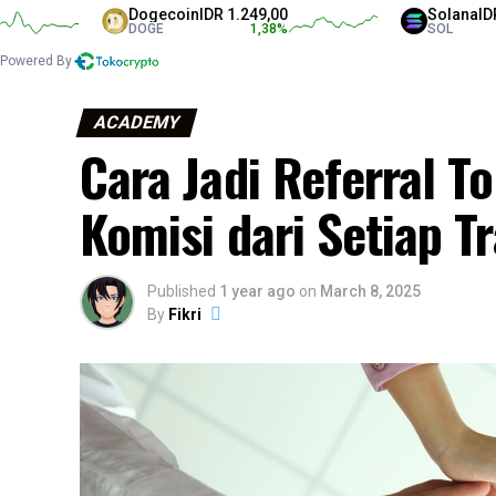
Dogecoin
IDR 1.249,00
Solana
IDR 1.327
DOGE
1,38
%
SOL
Powered By
ACADEMY
Cara Jadi Referral T
Komisi dari Setiap T
Published
1 year ago
on
March 8, 2025
By
Fikri