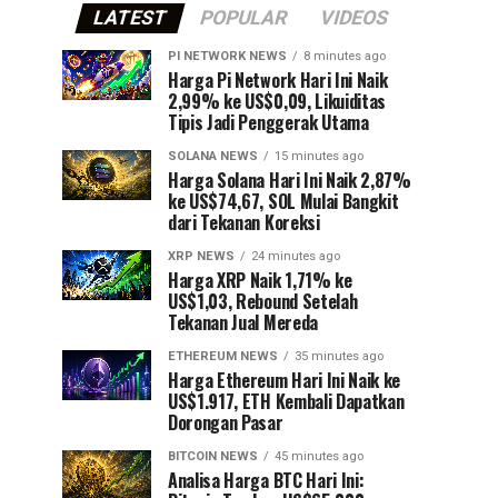
LATEST
POPULAR
VIDEOS
PI NETWORK NEWS
8 minutes ago
Harga Pi Network Hari Ini Naik
2,99% ke US$0,09, Likuiditas
Tipis Jadi Penggerak Utama
SOLANA NEWS
15 minutes ago
Harga Solana Hari Ini Naik 2,87%
ke US$74,67, SOL Mulai Bangkit
dari Tekanan Koreksi
XRP NEWS
24 minutes ago
Harga XRP Naik 1,71% ke
US$1,03, Rebound Setelah
Tekanan Jual Mereda
ETHEREUM NEWS
35 minutes ago
Harga Ethereum Hari Ini Naik ke
US$1.917, ETH Kembali Dapatkan
Dorongan Pasar
BITCOIN NEWS
45 minutes ago
Analisa Harga BTC Hari Ini: