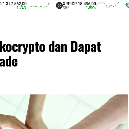
.562,00
XRP
IDR 18.436,00
Tethe
1,72
%
XRP
1,05
%
USDT
okocrypto dan Dapat
rade