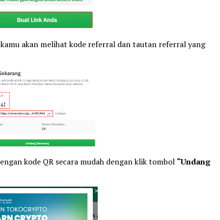
”
kamu akan melihat kode referral dan tautan referral yang
engan kode QR secara mudah dengan klik tombol
“Undang