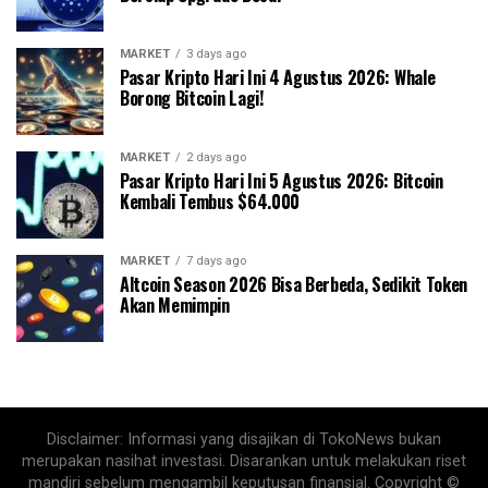
MARKET
3 days ago
Pasar Kripto Hari Ini 4 Agustus 2026: Whale
Borong Bitcoin Lagi!
MARKET
2 days ago
Pasar Kripto Hari Ini 5 Agustus 2026: Bitcoin
Kembali Tembus $64.000
MARKET
7 days ago
Altcoin Season 2026 Bisa Berbeda, Sedikit Token
Akan Memimpin
Disclaimer: Informasi yang disajikan di TokoNews bukan
merupakan nasihat investasi. Disarankan untuk melakukan riset
mandiri sebelum mengambil keputusan finansial. Copyright ©