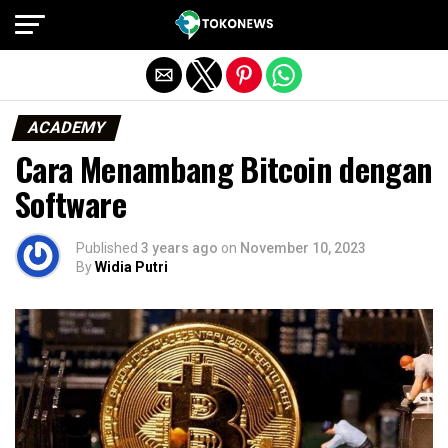
Exit mobile version
ACADEMY
Cara Menambang Bitcoin dengan
Software
Published
3 years ago
on
November 10, 2023
By
Widia Putri